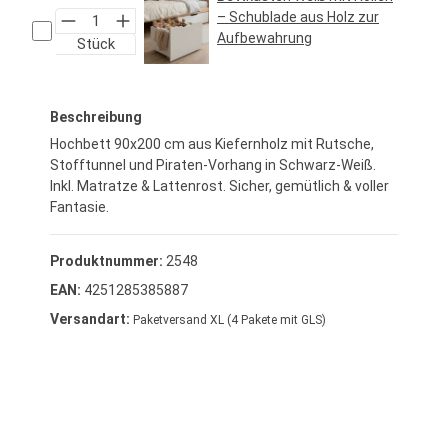
– Schublade aus Holz zur
Aufbewahrung
Stück
Regulärer Preis:
34,95 €*
Beschreibung
Hochbett 90x200 cm aus Kiefernholz mit Rutsche,
Stofftunnel und Piraten-Vorhang in Schwarz-Weiß.
Inkl. Matratze & Lattenrost. Sicher, gemütlich & voller
Fantasie.
Produktnummer:
2548
EAN:
4251285385887
Versandart:
Paketversand XL (4 Pakete mit GLS)