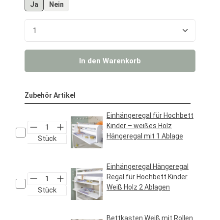
Ja
Nein
Produkt Anzahl: Gib den gewünschten Wert ein o
In den Warenkorb
Zubehör Artikel
Einhängeregal für Hochbett
Kinder – weißes Holz
Hängeregal mit 1 Ablage
Stück
Regulärer Preis:
24,95 €*
Einhängeregal Hängeregal
Regal für Hochbett Kinder
Weiß Holz 2 Ablagen
Stück
Regulärer Preis:
29,95 €*
Bettkasten Weiß mit Rollen