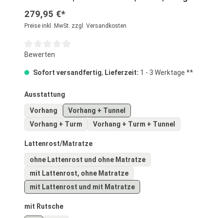
279,95 €*
Preise inkl. MwSt. zzgl. Versandkosten
Durchschnittliche Bewertung von 0 von 5 Sternen
Bewerten
Sofort versandfertig
,
Lieferzeit:
1 - 3 Werktage **
auswählen
Ausstattung
Vorhang
Vorhang + Tunnel
Vorhang + Turm
Vorhang + Turm + Tunnel
auswählen
Lattenrost/Matratze
ohne Lattenrost und ohne Matratze
mit Lattenrost, ohne Matratze
mit Lattenrost und mit Matratze
auswählen
mit Rutsche