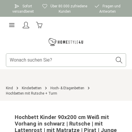
Zum Hauptinhalt springen
Sofort
Über 80.000 zufriedene
Fragen und
versandbereit
Kunden
Antworten
Warenkorb enthält 0 Positionen. Der Gesamtwer
Kind
Kinderbetten
Hoch- & Etagenbetten
Hochbetten mit Rutsche + Turm
Bildergalerie überspringen
Hochbett Kinder 90x200 cm Weiß mit
Vorhang in schwarz | Rutsche | mit
Lattenrost | mit Matratze | Pirat | Junge