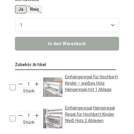
Ja
Nein
(Diese Option ist zurzeit nicht verfügbar.)
Produkt Anzahl: Gib den gewünschten Wert ein o
In den Warenkorb
Zubehör Artikel
Einhängeregal für Hochbett
Kinder – weißes Holz
Hängeregal mit 1 Ablage
Stück
Regulärer Preis:
24,95 €*
Einhängeregal Hängeregal
Regal für Hochbett Kinder
Weiß Holz 2 Ablagen
Stück
Regulärer Preis:
29,95 €*