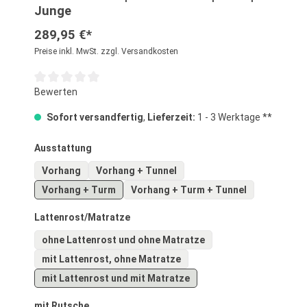
Junge
289,95 €*
Preise inkl. MwSt. zzgl. Versandkosten
Durchschnittliche Bewertung von 0 von 5 Sternen
Bewerten
Sofort versandfertig
,
Lieferzeit:
1 - 3 Werktage **
auswählen
Ausstattung
Vorhang
Vorhang + Tunnel
Vorhang + Turm
Vorhang + Turm + Tunnel
auswählen
Lattenrost/Matratze
ohne Lattenrost und ohne Matratze
mit Lattenrost, ohne Matratze
mit Lattenrost und mit Matratze
auswählen
mit Rutsche