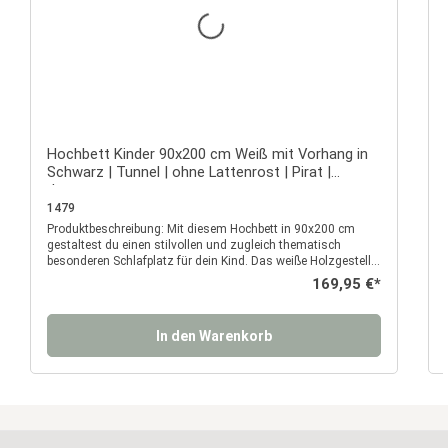
Hochbett Kinder 90x200 cm Weiß mit Vorhang in
Schwarz | Tunnel | ohne Lattenrost | Pirat |
Jungen
1479
Produktbeschreibung: Mit diesem Hochbett in 90x200 cm
P
gestaltest du einen stilvollen und zugleich thematisch
besonderen Schlafplatz für dein Kind. Das weiße Holzgestell
mit hochwertiger Verarbeitung und klaren Linien bringt Ruhe
Regulärer Preis:
169,95 €*
und Ordnung ins Kinderzimmer und wird durch liebevoll
abgestimmte Textildetails in Schwarz und Weiß dezent
ergänzt. Der markante Vorhang mit Piratenflagge und
In den Warenkorb
Fensterdetails verleiht dem Bett eine besondere Optik, ohne
aufdringlich zu wirken. Durch die erhöhte Liegefläche entsteht
unter dem Bett zusätzlicher Raum, den du individuell nutzen
kannst – ob als praktische Stauraumlösung oder als
harmonisch abgetrennte Fläche im Zimmer. Ein besonderes
Highlight ist der Stofftunnel in Schwarz und Weiß, der sich
elegant über die Liegefläche spannt. Er sorgt für eine