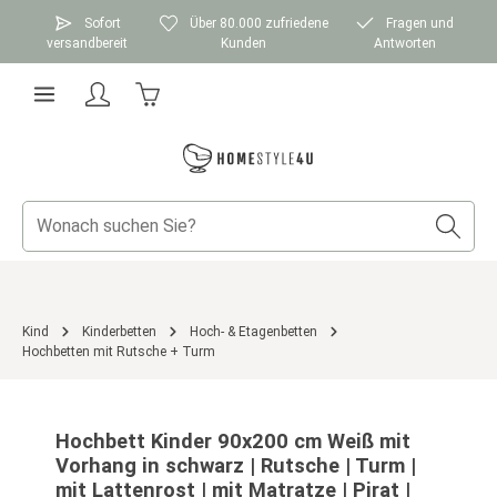
Zum Hauptinhalt springen
Sofort
Über 80.000 zufriedene
Fragen und
versandbereit
Kunden
Antworten
Warenkorb enthält 0 Positionen. Der Gesamtwer
Kind
Kinderbetten
Hoch- & Etagenbetten
Hochbetten mit Rutsche + Turm
Bildergalerie überspringen
Hochbett Kinder 90x200 cm Weiß mit
Vorhang in schwarz | Rutsche | Turm |
mit Lattenrost | mit Matratze | Pirat |