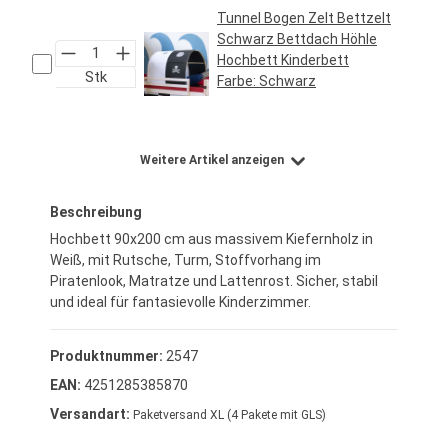
Tunnel Bogen Zelt Bettzelt
Schwarz Bettdach Höhle
Hochbett Kinderbett
Stk
Farbe:
Schwarz
Regulärer Preis:
34,95 €*
Weitere Artikel anzeigen
Beschreibung
Hochbett 90x200 cm aus massivem Kiefernholz in
Weiß, mit Rutsche, Turm, Stoffvorhang im
Piratenlook, Matratze und Lattenrost. Sicher, stabil
und ideal für fantasievolle Kinderzimmer.
Produktnummer:
2547
EAN:
4251285385870
Versandart:
Paketversand XL (4 Pakete mit GLS)