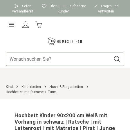
Zum Hauptinhalt springen
Sofort
Über 80.000 zufriedene
Fragen und
versandbereit
Kunden
Antworten
Warenkorb enthält 0 Positionen. Der Gesamtwer
Kind
Kinderbetten
Hoch- & Etagenbetten
Hochbetten mit Rutsche + Turm
Bildergalerie überspringen
Hochbett Kinder 90x200 cm Weiß mit
Vorhang in schwarz | Rutsche | mit
Lattenrost | mit Matratze | Pirat | Junge