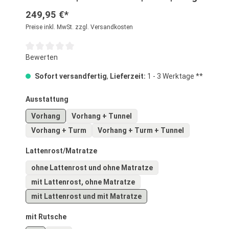
249,95 €*
Preise inkl. MwSt. zzgl. Versandkosten
Durchschnittliche Bewertung von 0 von 5 Sternen
Bewerten
Sofort versandfertig
,
Lieferzeit:
1 - 3 Werktage **
auswählen
Ausstattung
Vorhang
Vorhang + Tunnel
Vorhang + Turm
Vorhang + Turm + Tunnel
auswählen
Lattenrost/Matratze
ohne Lattenrost und ohne Matratze
mit Lattenrost, ohne Matratze
mit Lattenrost und mit Matratze
auswählen
mit Rutsche