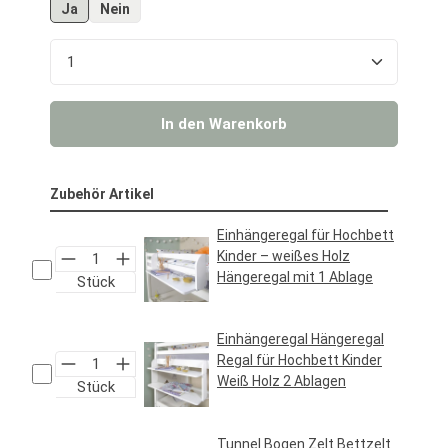
Ja
Nein
Produkt Anzahl: Gib den gewünschten Wert ein o
In den Warenkorb
Zubehör Artikel
Einhängeregal für Hochbett
Kinder – weißes Holz
Hängeregal mit 1 Ablage
Stück
Regulärer Preis:
24,95 €*
Einhängeregal Hängeregal
Regal für Hochbett Kinder
Weiß Holz 2 Ablagen
Stück
Regulärer Preis:
29,95 €*
Tunnel Bogen Zelt Bettzelt