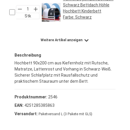
Schwarz Bettdach Höhle
Hochbett Kinderbett
Stk
Farbe:
Schwarz
Regulärer Preis:
34,95 €*
Weitere Artikel anzeigen
Beschreibung
Hochbett 90x200 cm aus Kiefernholz mit Rutsche,
Matratze, Lattenrost und Vorhang in Schwarz-Weiß.
Sicherer Schlafplatz mit Rausfallschutz und
praktischem Stauraum unter dem Bett.
Produktnummer:
2546
EAN:
4251285385863
Versandart:
Paketversand L (3 Pakete mit GLS)