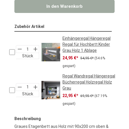
In den Warenkorb
Zubehör Artikel
Einhängeregal Hängeregal
Regal für Hochbett Kinder
Grau Holz 1 Ablage
Stück
Verkaufspreis:
Regulärer Preis:
24,95 €*
54,95 €*
(54.6%
gespart)
Regal Wandregal Hängeregal
Bücherregal Holzregal Holz
Grau
Stück
Verkaufspreis:
Regulärer Preis:
22,95 €*
69,95 €*
(67.19%
gespart)
Beschreibung
Graues Etagenbett aus Holz mit 90x200 cm oben &