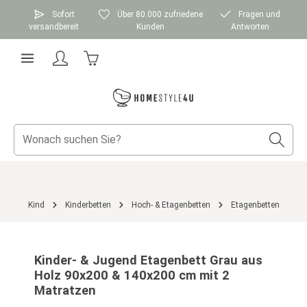
Zum Hauptinhalt springen
Sofort
Über 80.000 zufriedene
Fragen und
versandbereit
Kunden
Antworten
Warenkorb enthält 0 Positionen. Der Gesamtwer
Kind
Kinderbetten
Hoch- & Etagenbetten
Etagenbetten
Bildergalerie überspringen
Kinder- & Jugend Etagenbett Grau aus
Holz 90x200 & 140x200 cm mit 2
Matratzen