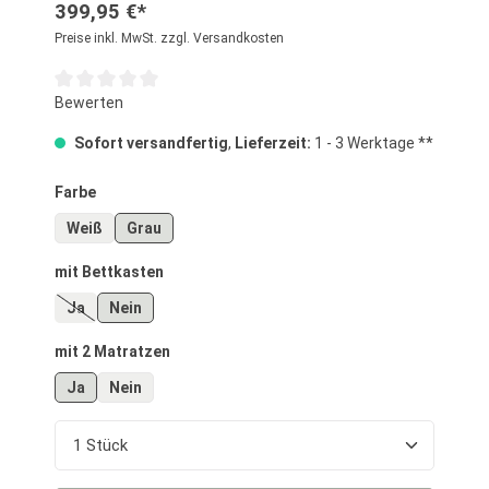
399,95 €*
Preise inkl. MwSt. zzgl. Versandkosten
Durchschnittliche Bewertung von 0 von 5 Sternen
Bewerten
Sofort versandfertig
,
Lieferzeit:
1 - 3 Werktage **
auswählen
Farbe
Weiß
Grau
auswählen
mit Bettkasten
Ja
Nein
(Diese Option ist zurzeit nicht verfügbar.)
auswählen
mit 2 Matratzen
Ja
Nein
Produkt Anzahl: Gib den gewünschten Wert ein o