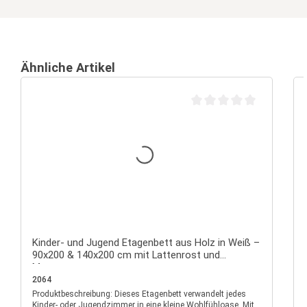
Ähnliche Artikel
Durchschnittliche Bewertu
Kinder- und Jugend Etagenbett aus Holz in Weiß –
90x200 & 140x200 cm mit Lattenrost und
Matratzen
2064
Produktbeschreibung: Dieses Etagenbett verwandelt jedes
P
Kinder- oder Jugendzimmer in eine kleine Wohlfühloase. Mit