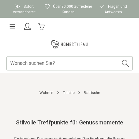
Zum Hauptinhalt springen
Sofort
Über 80.000 zufriedene
Fragen und
versandbereit
Kunden
Antworten
Warenkorb enthält 0 Positionen. Der Gesamtwer
Wohnen
Tische
Bartische
Stilvolle Treffpunkte für Genussmomente