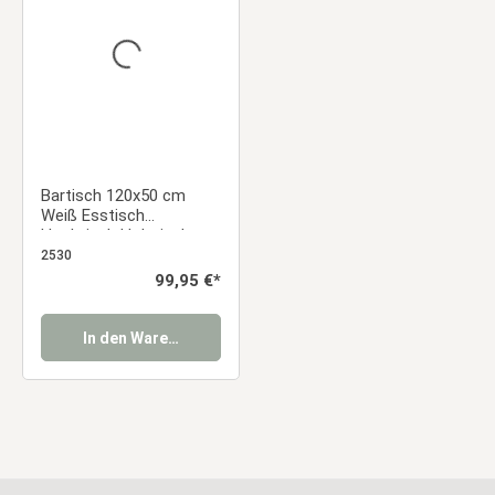
Bartisch 120x50 cm
Weiß Esstisch
Hochtisch Holztisch
Küche Tresentisch
2530
Stehtisch mit Stauraum
Regulärer Preis:
99,95 €*
Tisch Holz
In den Warenkorb