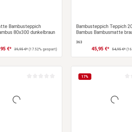
tte Bambusteppich
Bambusteppich Teppich 2
ambus 80x300 dunkelbraun
Bambus Bambusmatte bra
363
,95 €*
45,95 €*
aufspreis:
Verkaufspreis:
Regulärer Preis:
Regulärer Pr
39,95 €*
(17.52% gespart)
54,95 €*
(16
In den Warenkorb
In den Warenk
17
%
Durchschnittliche Bewertung von 0 von 5 Sternen
Dur