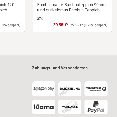
ich 120
Bambusmatte Bambusteppich 90 cm
pich
rund dunkelbraun Bambus Teppich
374
20,95 €*
Verkaufspreis:
eis:
Regulärer Preis:
.69% gespart)
22,95 €*
(8.71% gespart)
orb
In den Warenkorb
Zahlungs- und Versandarten