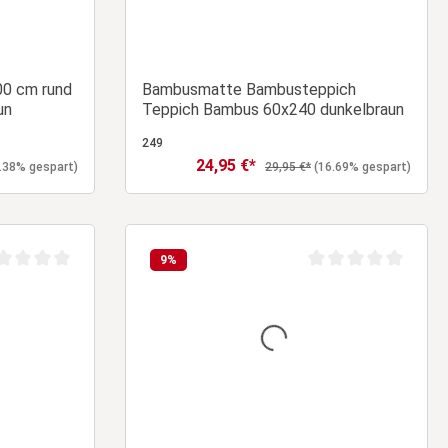
00 cm rund
Bambusmatte Bambusteppich
un
Teppich Bambus 60x240 dunkelbraun
249
24,95 €*
Verkaufspreis:
eis:
Regulärer Preis:
.38% gespart)
29,95 €*
(16.69% gespart)
orb
In den Warenkorb
9
%
chschnittliche Bewertung von 0 von 5 Sternen
Durchschnittliche Be