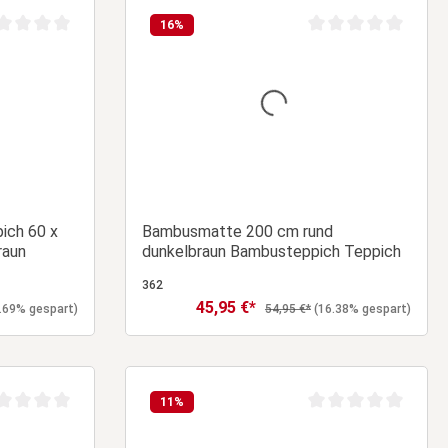
16
%
chschnittliche Bewertung von 0 von 5 Sternen
Durchschnittliche Be
ch 60 x
Bambusmatte 200 cm rund
raun
dunkelbraun Bambusteppich Teppich
362
45,95 €*
Verkaufspreis:
eis:
Regulärer Preis:
.69% gespart)
54,95 €*
(16.38% gespart)
orb
In den Warenkorb
11
%
chschnittliche Bewertung von 0 von 5 Sternen
Durchschnittliche Be