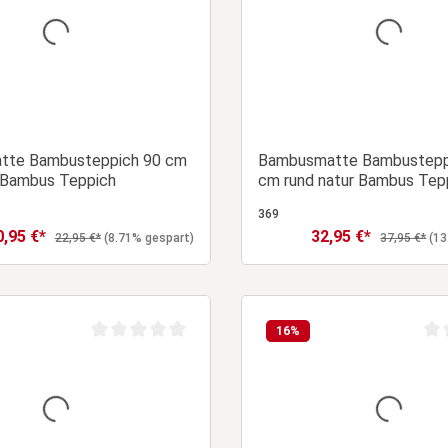
tte Bambusteppich 90 cm
Bambusmatte Bambustepp
r Bambus Teppich
cm rund natur Bambus Tep
369
0,95 €*
32,95 €*
rkaufspreis:
Verkaufspreis:
Regulärer Preis:
Regulärer Pr
22,95 €*
(8.71% gespart)
37,95 €*
(13
In den Warenkorb
In den Warenk
16
%
Durchschnittliche Bewertung von 0 von 5 Sternen
Dur