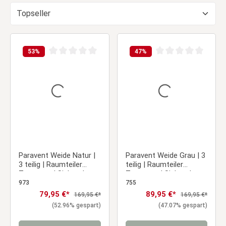
53
%
47
%
Durchschnittliche Bewertung von 0 von 5 Sternen
Durchschnittliche Be
Paravent Weide Natur |
Paravent Weide Grau | 3
3 teilig | Raumteiler
teilig | Raumteiler
Trennwand Sichtschutz
Trennwand Sichtschutz
973
755
Verkaufspreis:
79,95 €*
Verkaufspreis:
89,95 €*
Regulärer Preis:
Regulärer Preis:
169,95 €*
169,95 €*
(52.96% gespart)
(47.07% gespart)