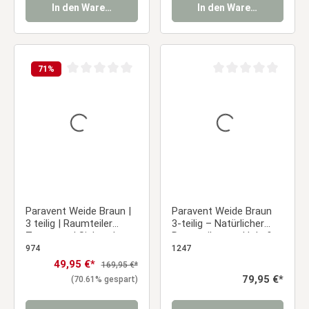
In den Warenkorb
In den Warenkorb
71
%
Durchschnittliche Bewertung von 0 von 5 Sternen
Durchschnittliche Be
Paravent Weide Braun |
Paravent Weide Braun
3 teilig | Raumteiler
3-teilig – Natürlicher
Trennwand Sichtschutz
Raumteiler aus Holz &
Weidengeflecht
974
1247
Verkaufspreis:
49,95 €*
Regulärer Preis:
169,95 €*
Regulärer Preis:
79,95 €*
(70.61% gespart)