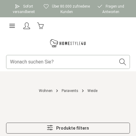
Zum Hauptinhalt springen
Sofort
Über 80.000 zufriedene
Fragen und
versandbereit
Kunden
Antworten
Warenkorb enthält 0 Positionen. Der Gesamtwer
Wohnen
Paravents
Weide
Produkte filtern