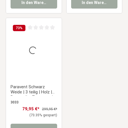
In den Warenkorb
In den Warenkorb
73
%
Durchschnittliche Bewertung von 0 von 5 Sternen
Paravent Schwarz
Weide | 3 teilig | Holz |
Raumteiler Trennwand
Sichtschutz
3033
Verkaufspreis:
79,95 €*
Regulärer Preis:
299,95 €*
(73.35% gespart)