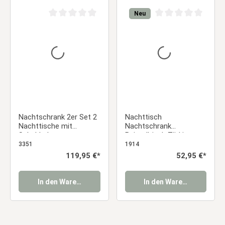
Neu
Durchschnittliche Bewertung von 0 von 5 Sternen
Durchschnittliche Be
Nachtschrank 2er Set 2
Nachttisch
Nachttische mit
Nachtschrank
Schubladen
Beistelltisch Türkis
Nachtkommode
Stoff Schublade
3351
1914
Beistelltisch Stoff Beige
Polsternachttisch
Regulärer Preis:
119,95 €*
Regulärer Preis:
52,95 €*
Schlafzimmer
In den Warenkorb
In den Warenkorb