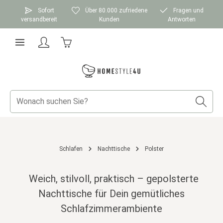
Zum Hauptinhalt springen
Sofort
Über 80.000 zufriedene
Fragen und
versandbereit
Kunden
Antworten
Warenkorb enthält 0 Positionen. Der Gesamtwer
Schlafen
Nachttische
Polster
Weich, stilvoll, praktisch – gepolsterte
Nachttische für Dein gemütliches
Schlafzimmerambiente