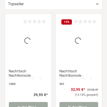
13
%
Durchschnittliche Bewertung von 0 von 5 Sternen
Durchschnittliche Be
Nachttisch
Nachttisch
Nachtkonsole
Nachtkonsole
Nachtschrank Metall
Nachtschrank Metall
Beistelltisch Schrank
Beistelltisch Schrank
1069
551
Verzierung
Tisch
Verkaufspreis:
32,95 €*
Regulärer Preis
37,95 €*
Regulärer Preis:
39,95 €*
(13.18% gespart)