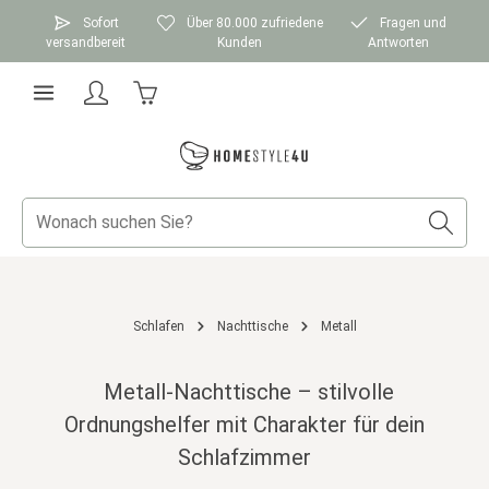
Zum Hauptinhalt springen
Sofort
Über 80.000 zufriedene
Fragen und
versandbereit
Kunden
Antworten
Warenkorb enthält 0 Positionen. Der Gesamtwer
Schlafen
Nachttische
Metall
Metall-Nachttische – stilvolle
Ordnungshelfer mit Charakter für dein
Schlafzimmer