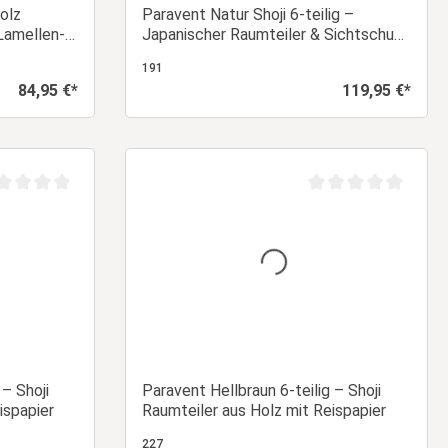
olz
Paravent Natur Shoji 6-teilig –
Lamellen-
Japanischer Raumteiler & Sichtschutz
aus Holz
191
84,95 €*
119,95 €*
Regulärer Preis:
Regulärer Preis:
orb
In den Warenkorb
chschnittliche Bewertung von 0 von 5 Sternen
Durchschnittliche Be
 – Shoji
Paravent Hellbraun 6-teilig – Shoji
ispapier
Raumteiler aus Holz mit Reispapier
227