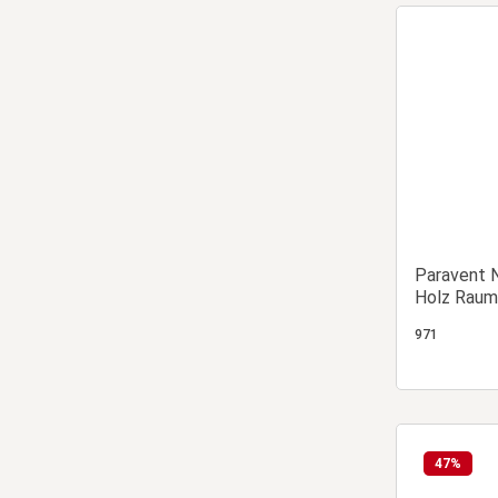
Paravent N
Holz Raum
971
47
%