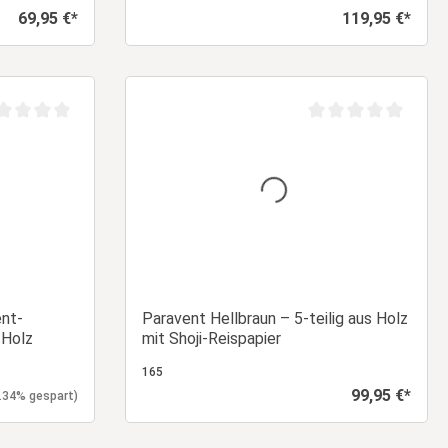
69,95 €*
119,95 €*
Regulärer Preis:
Regulärer Preis:
orb
In den Warenkorb
chschnittliche Bewertung von 0 von 5 Sternen
Durchschnittliche Be
nt-
Paravent Hellbraun – 5-teilig aus Holz
 Holz
mit Shoji-Reispapier
165
99,95 €*
is:
Regulärer Preis:
.34% gespart)