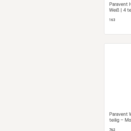
Paravent H
Weiß | 4 te
Trennwand
163
Paravent 
teilig – M
Dekorative
762