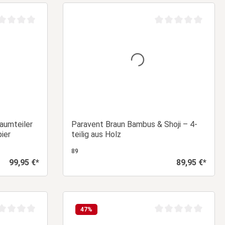
orb
In den Warenkorb
chschnittliche Bewertung von 0 von 5 Sternen
Durchschnittliche Be
Raumteiler
Paravent Braun Bambus & Shoji – 4-
ier
teilig aus Holz
89
99,95 €*
89,95 €*
Regulärer Preis:
Regulärer Preis:
orb
In den Warenkorb
47
%
chschnittliche Bewertung von 0 von 5 Sternen
Durchschnittliche Be