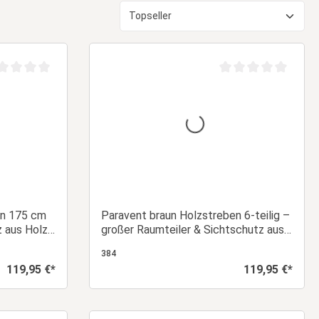
chschnittliche Bewertung von 0 von 5 Sternen
Durchschnittliche Be
aun 175 cm
Paravent braun Holzstreben 6-teilig –
z aus Holz
großer Raumteiler & Sichtschutz aus
Holz
384
119,95 €*
119,95 €*
Regulärer Preis:
Regulärer Preis:
orb
In den Warenkorb