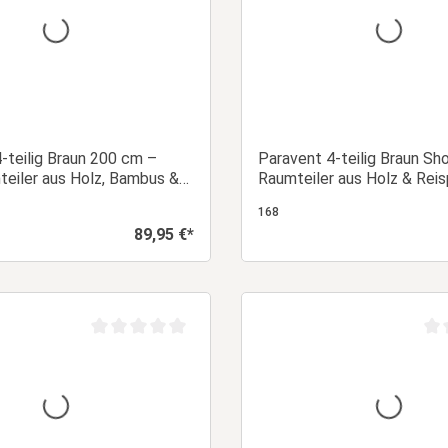
-teilig Braun 200 cm –
Paravent 4-teilig Braun Sho
teiler aus Holz, Bambus &
Raumteiler aus Holz & Reis
 faltbar
faltbarer Sichtschutz
168
89,95 €*
Regulärer Preis:
In den Warenkorb
In den Warenk
Durchschnittliche Bewertung von 0 von 5 Sternen
Dur