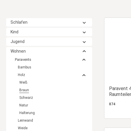
Schlafen
Kind
Jugend
Wohnen
Paravents
Bambus
Holz
Weiß
Paravent 4
Braun
Raumteiler
Schwarz
mit Lamel
874
Natur
Halterung
Leinwand
Weide