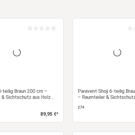
Durchschnittliche Bewertung von 0 von 5 Sternen
Dur
-teilig Braun 200 cm –
Paravent Shoji 6-teilig Br
 & Sichtschutz aus Holz
– Raumteiler & Sichtschut
len
mit weißem Reispapier
274
89,95 €*
Regulärer Preis:
In den Warenkorb
In den Warenk