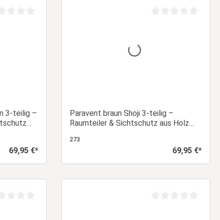
chschnittliche Bewertung von 0 von 5 Sternen
Durchschnittliche Be
 3-teilig –
Paravent braun Shoji 3-teilig –
htschutz
Raumteiler & Sichtschutz aus Holz
mit Reispapier
273
69,95 €*
69,95 €*
Regulärer Preis:
Regulärer Preis:
orb
In den Warenkorb
chschnittliche Bewertung von 0 von 5 Sternen
Durchschnittliche Be