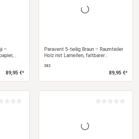
ji –
Paravent 5-teilig Braun – Raumteiler
papier,
Holz mit Lamellen, faltbarer
Sichtschutz 170 cm
383
89,95 €*
89,95 €*
Regulärer Preis:
Regulärer Preis:
orb
In den Warenkorb
chschnittliche Bewertung von 0 von 5 Sternen
Durchschnittliche Be