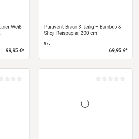
apier Weiß
Paravent Braun 3-teilig – Bambus &
r
Shoji-Reispapier, 200 cm
875
99,95 €*
69,95 €*
Regulärer Preis:
Regulärer Preis:
orb
In den Warenkorb
chschnittliche Bewertung von 0 von 5 Sternen
Durchschnittliche Be