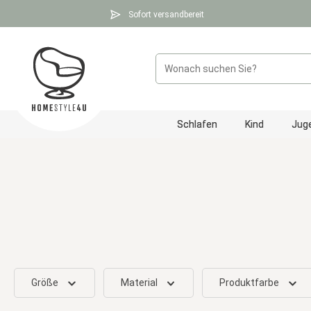
 Hauptinhalt springen
Zur Suche springen
Zur Hauptnavigation springen
Sofort versandbereit
Schlafen
Kind
Jug
Größe
Material
Produktfarbe