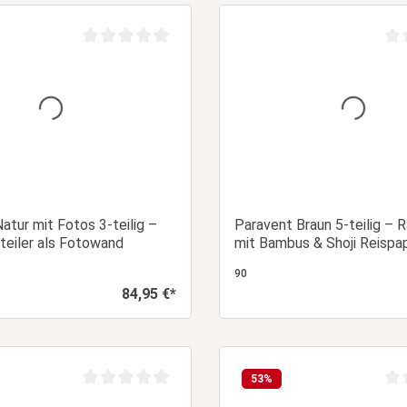
In den Warenkorb
In den Warenk
Durchschnittliche Bewertung von 0 von 5 Sternen
Dur
atur mit Fotos 3-teilig –
Paravent Braun 5-teilig – 
teiler als Fotowand
mit Bambus & Shoji Reispap
90
84,95 €*
Regulärer Preis:
In den Warenkorb
In den Warenk
53
%
Durchschnittliche Bewertung von 0 von 5 Sternen
Dur