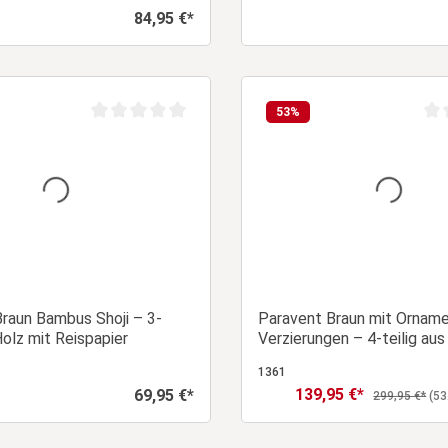
84,95 €*
Regulärer Preis:
In den Warenkorb
In den Warenk
53
%
Durchschnittliche Bewertung von 0 von 5 Sternen
Dur
raun Bambus Shoji – 3-
Paravent Braun mit Orname
Holz mit Reispapier
Verzierungen – 4-teilig aus
1361
139,95 €*
69,95 €*
Verkaufspreis:
Regulärer Preis:
Regulärer Pre
299,95 €*
(53