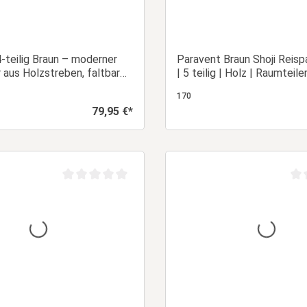
-teilig Braun – moderner
Paravent Braun Shoji Reisp
 aus Holzstreben, faltbarer
| 5 teilig | Holz | Raumteile
tz
Trennwand Sichtschutz
170
79,95 €*
Regulärer Preis:
In den Warenkorb
In den Warenk
Durchschnittliche Bewertung von 0 von 5 Sternen
Dur