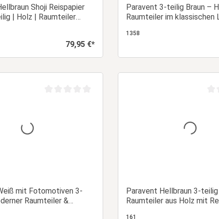
ellbraun Shoji Reispapier
Paravent 3-teilig Braun – H
ilig | Holz | Raumteiler
Raumteiler im klassischen 
 Sichtschutz
Design
1358
79,95 €*
Regulärer Preis:
In den Warenkorb
In den Warenk
Durchschnittliche Bewertung von 0 von 5 Sternen
Dur
Weiß mit Fotomotiven 3-
Paravent Hellbraun 3-teilig
oderner Raumteiler &
Raumteiler aus Holz mit Re
r Sichtschutz
161