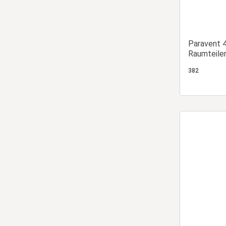
Paravent 4
Raumteiler
Sichtschu
382