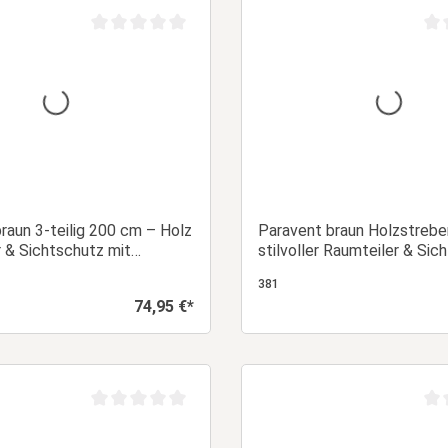
Durchschnittliche Bewertung von 0 von 5 Sternen
Dur
raun 3-teilig 200 cm – Holz
Paravent braun Holzstreben
 & Sichtschutz mit
stilvoller Raumteiler & Sic
aus Holz
381
74,95 €*
Regulärer Preis:
In den Warenkorb
In den Warenk
Durchschnittliche Bewertung von 0 von 5 Sternen
Dur