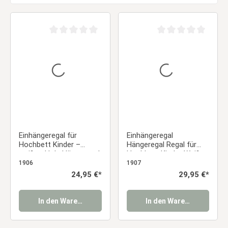
Durchschnittliche Bewertung von 0 von 5 Sternen
Durchschnittliche Be
Einhängeregal für
Einhängeregal
Hochbett Kinder –
Hängeregal Regal für
weißes Holz Hängeregal
Hochbett Kinder Weiß
mit 1 Ablage
Holz 2 Ablagen
1906
1907
Regulärer Preis:
24,95 €*
Regulärer Preis:
29,95 €*
In den Warenkorb
In den Warenkorb