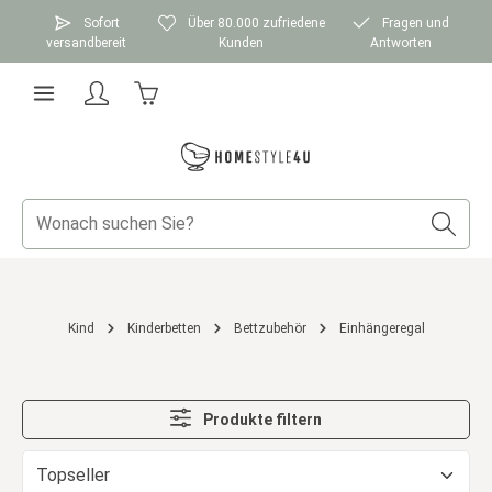
Zum Hauptinhalt springen
Sofort
Über 80.000 zufriedene
Fragen und
versandbereit
Kunden
Antworten
Warenkorb enthält 0 Positionen. Der Gesamtwer
Kind
Kinderbetten
Bettzubehör
Einhängeregal
Produkte filtern